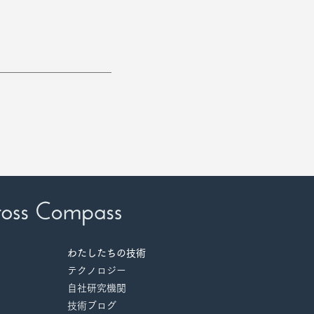
わたしたちの技術
テクノロ
ジ
ー
自社研究機関
​
技術ブログ