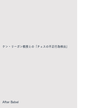
ケン・リーガン教授との「チェスの不正行為検出」
After Babel