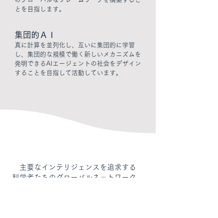
とを目指します。
集団的ＡＩ
真に計算を並列化し、互いに集団的に学習
し、集団的な規模で働く新しいメカニズムを
発明できるAIエージェントの社会をデザイン
することを目指して活動しています。
主要なインテリジェンスを追求する
科学者たちのグローバルネットワーク。
私たちは、人類の知の最前線で基礎的
な知能研究を追求する、多様で荒々し
い学際的な科学者のグループです。