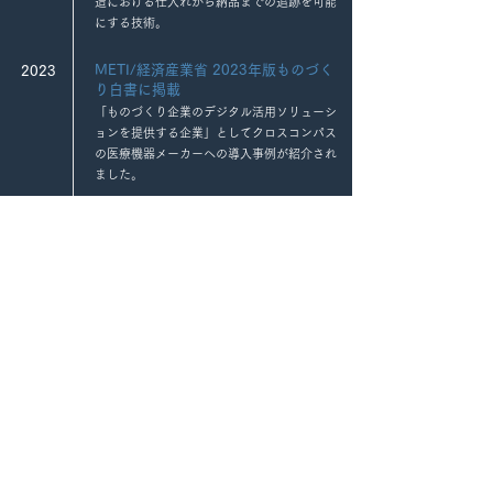
造における仕入れから納品までの追跡を可能
にする技術。
METI/経済産業省 2023年版ものづく
2023
り白書に掲載
「ものづくり企業のデジタル活用ソリューシ
ョンを提供する企業」としてクロスコンパス
の医療機器メーカーへの導入事例が紹介され
ました。
2024
MANUFACIA-Vision
目視検査をAIで自動化した外観検査ソリュー
ション
"異常検知" や "外観検査" の「経験」と「ノ
ウハウ（勘とコツ）」を現場の方が「人の技
術をＡＩに継承する」現場で育てるAI
2025
on-site for Vision
AI外観検査システムキット
AI開発評価環境「MANUFACIA」に、カ
メラ・照明・BOX型PC・モニターを一
体化。箱から取り出し現場に設置するだ