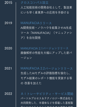
2015
​クロスコンパス
設立
人工知能技術の開発会社として、製造業
にいち早く産業界への応用を手掛ける
2019
MANUFACIAリリース
AI開発技術・ノウハウを結集させAI生成
ツール「MANUFACIA」（マニュファシ
ア）を自社開発
2020
MANUFACIA 2.1バージョンリリース
画像解析の性能を大幅にアップした新バ
ージョン
2021
MANUFACIA 2.2バージョンリリース
生成したAIモデルの評価指標を強化し、
モデル結果のレポート機能を実装する等
の 改善を加えた
2022
ＡＩトレーサビリティ・サービス開始
パーソルプロセス＆テクノロジー株式会社と
共同開発した、半導体などを搭載した基板製