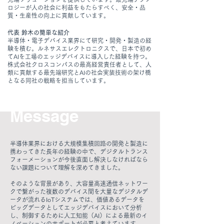
ロジーが人の社会に利益をもたらすべく、安全・品
質・生産性の向上に貢献しています。
代表 鈴木の簡単な紹介
半導体・電子デバイス業界にて研究・開発・製造の経
験を積む。ルネサスエレクトロニクスで、日本で初め
てAIを工場のエッジデバイスに導入した経験を持つ。
株式会社クロスコンパスの最高経営責任者として、人
類に貢献する最先端研究とAIの社会実装技術の架け橋
となる同社の戦略を担当しています。
Message
半導体業界における大規模集積回路の開発と製造に
携わってきた長年の経験の中で、デジタルトランス
フォーメーションが今後直面し解決しなければなら
ない課題について理解を深めてきました。
そのような背景があり、大容量高速通信ネットワー
クで繋がった複数のデバイス間を大量なデジタルデ
ータが流れるIoTシステムでは、価値あるデータを
ビッグデータとしてエッジデバイスにおいて分析
し、制御するために人工知能（AI）による最新のイ
ノベーションのサポートが必要と考えています。