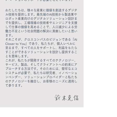
わたしたちは、様々な産業に価値を創造するデジタ
ル技術を提供します。最先端のAI技術から製造業や
ロボット産業向けのデジタルソリューション設計ま
でを提供し、工場現場の技術者やエンジニアを支援
して仕事の価値を高めることで、人口減少による労
働力不足という社会問題の解決に貢献したいと思い
ます。
それこそが、クロスコンパスのビジョンである「AI
Closer to You」であり、私たちが、個人レベルに
至るまで、すべての人をサポートし、利益をもたら
すことができるソリューションを設計し提供するこ
とを意味します。
これが、私たちが開発するすべてのテクノロジー、
サービス、製品、そしてクライアントへの約束にア
プローチする方法です。そのためには、堅牢なエコ
システムが必要で、私たちは研究者、イノベーショ
ンベンダー、ソリューションプロバイダーと私たち
のテクノロジーを融合し、お客様のニーズに適用し
て参ります。