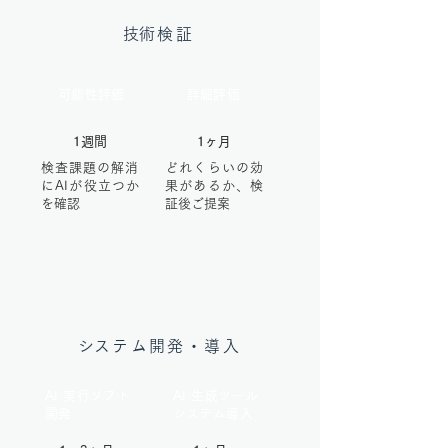
​技術検証
​可能性評価
詳細評価
​1週間
1ヶ月
​検査課題の解消
どれくらいの効
にAIが役立つか
果があるか、検
を確認
証後ご提案
​システム開発
・導入
AI 実行ソフト
AI 生成ツール
​開発
​システム導入