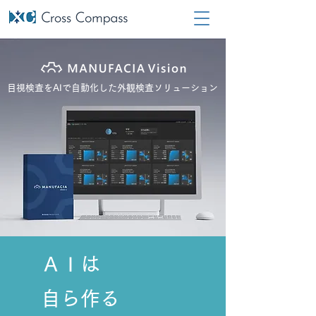
目視検査をAIで自動化した外観検査ソリューション
ＡＩは
自ら作る