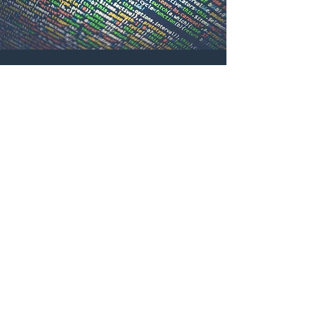
わたしたちの技術
HOME
テクノロ
ジ
ー
​News
自社研究機関
Workshop
​
技術ブログ
Information
ソリューション
採用情報
MANUFACIA-Vision
​企業情報
​導入事例
お問合せ
​個人情報保護方針について