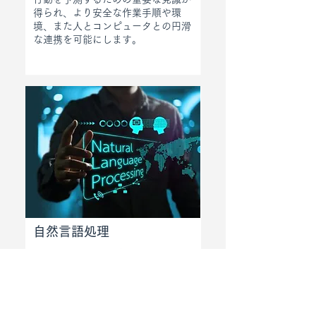
得られ、より安全な作業手順や環
境、また人とコンピュータとの円滑
な連携を可能にします。
自然言語処理
チャットボット、デジタルアシスタ
ント、音声認識システム、医学的予
測と患者の理解など、充実した内容
の自然言語処理技術による円滑な意
思疎通が可能な環境をお客様に提供