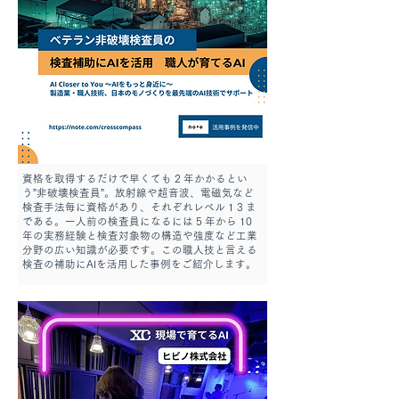
資格を取得するだけで早くても 2 年かかるとい
う”非破壊検査員”。放射線や超音波、電磁気など
検査手法毎に資格があり、それぞれレベル 1 3 ま
である。一人前の検査員になるには 5 年から 10
年の実務経験と検査対象物の構造や強度など工業
分野の広い知識が必要です。この職人技と言える
検査の補助にAIを活用した事例をご紹介します。