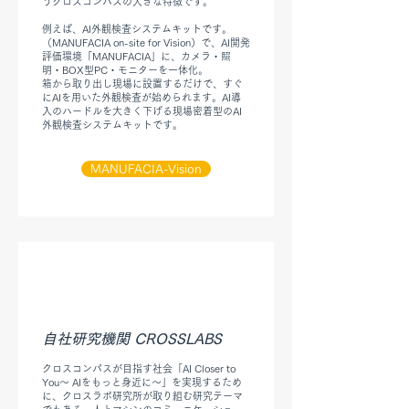
うクロスコンパスの大きな特徴です。
例えば、AI外観検査システムキットです。
（MANUFACIA on-site for Vision）で、AI開発
評価環境「MANUFACIA」に、カメラ・照
明・BOX型PC・モニターを一体化。
箱から取り出し現場に設置するだけで、すぐ
にAIを用いた外観検査が始められます。AI導
入のハードルを大きく下げる現場密着型のAI
外観検査システムキットです。
MANUFACIA-Vision
自社研究機関 CROSSLABS
クロスコンパスが目指す社会「AI Closer to
You～ AIをもっと身近に～」を実現するため
に、クロスラボ研究所が取り組む研究テーマ