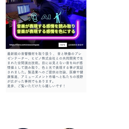
最新鋭の音響機材を取り扱う 、 音と映像のプレ
ゼンテーター、ヒビノ株式会社との共同開発で生
まれた空間演出技術。目には見えない音をAIが感
情値として読み取り、色と光で表現する事が実証
されました。製造業へのご提供は勿論、医療や健
康推進、アミューズメント市場へと私たちの視野
が広がった事例でもあります。
是非、ご覧いただけたら嬉しいです！