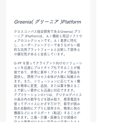
Greenia( グリーニア )Platform
クロスコンパス独自開発である​Greenia( グリ
ーニア )Platformは、ＡＩ機能と周辺ソフトウ
ェアのコレクションです。ＡＩ業界に特化
し、ユーザーフレンドリーでありながら一般
的な汎用プラットフォームと比較して競争上
の優位性があると自負しています。
G-PF を使ってクライアント向けのソリューシ
ョンを迅速にプロトタイプ化できることが価
値であり、非常に素早くプロトタイプ製品を
提供し、開発プロセス全体が大幅に短縮され
ます。また、ソリューションに応じてＡＩ機
能を簡単に変更、追加、または置き換えるこ
とで新しい要件にも迅速に対応できます。
アプリケーションの1つは、デジタルデバイス
の表示内の数字などを読み取り、携帯電話を
使ってデバイスにかざすだけで、数字が読み
取れ自動的にアプリに保存され、簡単に他の
機器などにエクスポート（転送）することが
できます。工場・介護・医療などの現場の
日々の業務がはるかに容易かつ迅速になると
思います。