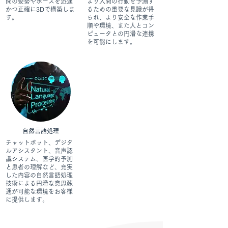
間の姿勢やポーズを迅速
より人間の行動を予測す
かつ正確に3Dで構築しま
るための重要な見識が得
す。
られ、より安全な作業手
順や環境、また人とコン
ピュータとの円滑な連携
を可能にします。
自然言語処理
チャットボット、デジタ
ルアシスタント、音声認
識システム、医学的予測
と患者の理解など、充実
した内容の自然言語処理
技術による円滑な意思疎
通が可能な環境をお客様
に提供します。