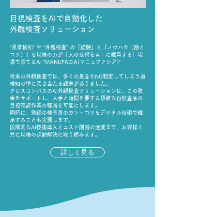
目視検査をAIで自動化した
外観検査ソリューション
"異常検知" や "外観検査" の「経験」と「ノウハウ（勘と
コツ）」を現場の方が「人の技術をＡＩに継承する」現
場で育てるAI "MANUFACIA(マニュファシア)"
従来の外観検査では、多くの良品をNG判定してしまう過
検知の壁に突き当たる課題がありました。
クロスコンパスのAI外観検査ソリューションは、この改
善をサポートし、人手と時間を要する煩雑な再検査品の
目視確認作業の軽減を可能にします。
同時に、熟練の検査員のカン・コツをデジタル技術で継
承することも実現します。
段階的なAI技術導入とコスト削減の達成まで、お客様と
共に現場の課題解決に取り組みます。
詳しく見る