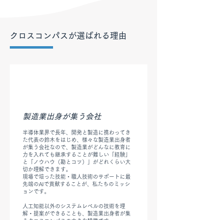
クロスコンパスが選ばれる理由
​製造業出身が集う会社
半導体業界で長年、開発と製造に携わってき
た代表の鈴木をはじめ、様々な製造業出身者
が集う会社なので、製造業がどんなに教育に
力を入れても継承することが難しい「経験」
と「ノウハウ（勘とコツ）」がどれくらい大
切か理解できます。
現場で培った技能・職人技術のサポートに最
先端のAIで貢献することが、私たちのミッシ
ョンです。
人工知能以外のシステムレベルの技術を理
解・提案ができることも、製造業出身者が集