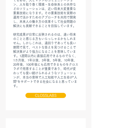
でもある、人とマシンのコミュニケーショ
ン、人を取り巻く環境・生命体系との共存な
どのソリューションは、近い将来大変重要な
要素技術になります。その要素技術を実際の
運用で活かすためのアプローチを共同で開発
し、未来人の働き方の改革そして社会問題の
解決にも貢献できることを目指しています。
研究成果が日常に反映されるのは、遠い将来
のことと感じる方もいらっしゃるかもしれま
せん。しかしこれは、遠回りであっても長い
期間で見て、ベストな答えを見つけることで
解決策がより強力になることを意味していま
す。1週間以内に直接応用できるものでなく、
1カ月後、1年以後、3年後、5年後、10年後、
20年後、100年後にも応用できるものをクロス
ラボで用意することが重要であり、時代が変
わっても使い続けられるようなソリューショ
ンが、本当の意味で人工知能や人工生命が”人
間”をサポートできる社会になると思っていま
す。
CLOSSLABS