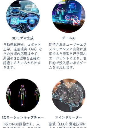
3Dモデル生成
​ゲームAI
自動運転技術、ロボット
期待されるユーザーエク
工学、拡張現実（AR）な
スペリエンスに完璧に適
どの技術の応用は全て、
応する自律型自己学習AI
周囲の３D環境を正確に
エージェントにより、個
認識するところから始ま
性的で没入感のあるゲー
ります。
ムを実現します。
3Dモーションキャプチャー
マインドリーダー
1枚のRGB画像から、人
脳波（EEG）測定技術に