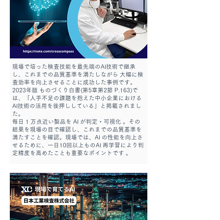
現場で培った検査技能を最先端のAI技術で継承
し、これまでの品質基準を満たしながら 大幅に検
査効率を向上させることに成功した事例です。
2023年版 ものづくり白書(第5章第2節 P.163)で
は、「人手不足の課題を抱えた中小企業における
AI技術の活用を後押ししている」と掲載されまし
た。
毎日 1 万点近い製品を AI が判定・可視化 。その
結果を現場の目で確認し、これまでの品質基準を
満たすことを確認。現場では、AI の性能を向上さ
せるために、一日10回以上ものAI 再学習により判
定精度を高めたことも重要なポイントです 。