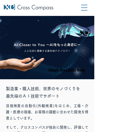
Check The Latest News
Check The Latest News
製造業・職人技術、世界のモノづくりを
最先端のＡＩ技術でサポート
目視検査の自動化(外観検査)
をはじめ、工場・介
護
・医療の現場、お客様の課題に合わせた開発を得
意としています。
そして、クロスコンパスが独自に開発し、評価して